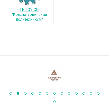
‹
›
ГБПОУ СО
"Краснотурьинский
политехникум"