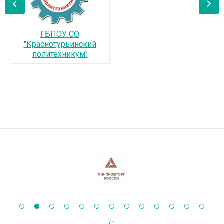
‹
›
ГБПОУ СО
"Краснотурьинский
политехникум"