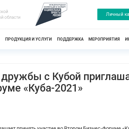
ской
Личный ка
ой области
Ы
ПРОДУКЦИЯ И УСЛУГИ
ПОДДЕРЖКА
МЕРОПРИЯТИЯ
И
 дружбы с Кубой приглаша
руме «Куба-2021»
шает принять участие во Втором Бизнес-форуме «Куб