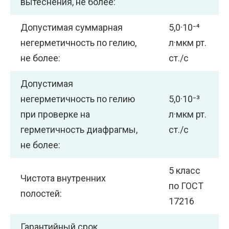
вытеснения, не более:
Допустимая суммарная
5,0·10⁻⁴
негерметичность по гелию,
л·мкм рт.
не более:
ст./с
Допустимая
негерметичность по гелию
5,0·10⁻³
при проверке на
л·мкм рт.
герметичность диафрагмы,
ст./с
не более:
5 класс
Чистота внутренних
по ГОСТ
полостей:
17216
Гарантийный срок