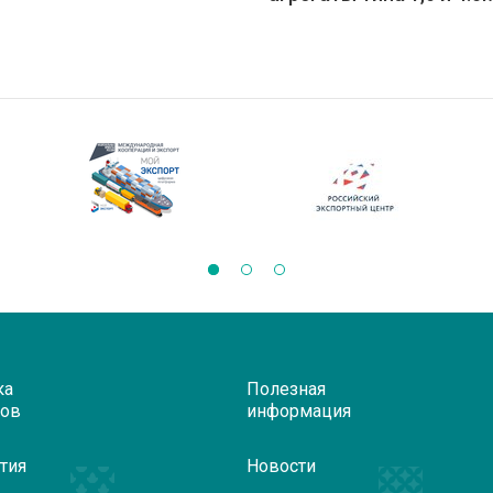
ка
Полезная
ров
информация
тия
Новости