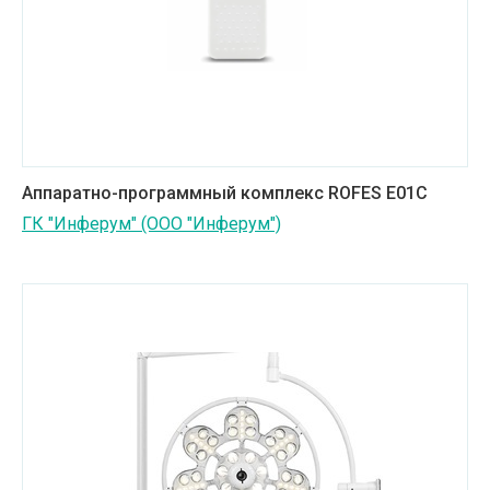
Аппаратно-программный комплекс ROFES E01C
ГК "Инферум" (ООО "Инферум")