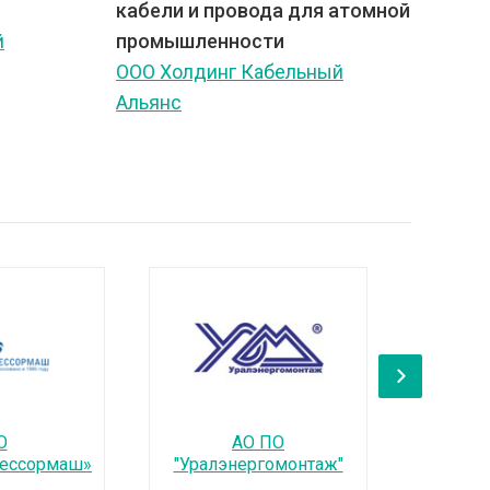
кабели и провода для атомной
й
промышленности
ООО Холдинг Кабельный
Альянс
›
О
АО ПО
АО
рессормаш»
"Уралэнергомонтаж"
турб