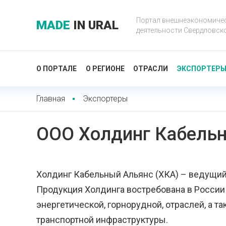
Портал внешнеэкономиче
MADE
IN URAL
деятельности Свердловск
О ПОРТАЛЕ
О РЕГИОНЕ
ОТРАСЛИ
ЭКСПОРТЕР
Главная
Экспортеры
ООО Холдинг Кабель
Холдинг Кабельный Альянс (ХКА) – ведущий
Продукция Холдинга востребована в России 
энергетической, горнорудной, отраслей, а т
транспортной инфраструктуры.