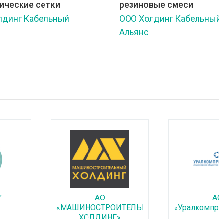
ические сетки
резиновые смеси
лдинг Кабельный
ООО Холдинг Кабельны
Альянс
"
АО
А
«МАШИНОСТРОИТЕЛЬНЫЙ
«Уралкомп
ХОЛДИНГ»