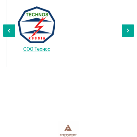
‹
›
ООО Технос