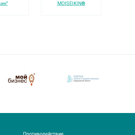
вин"
MOISEIKIN®
Противодействие