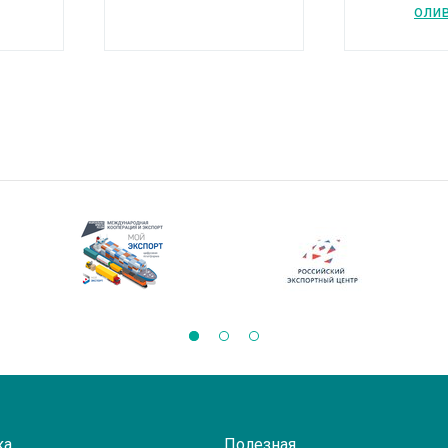
оли
ка
Полезная