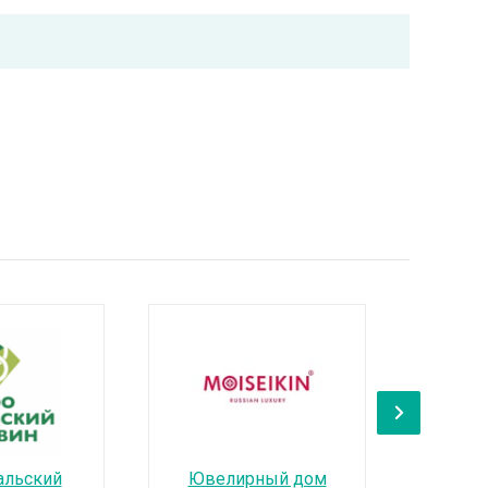
›
альский
Ювелирный дом
ОО