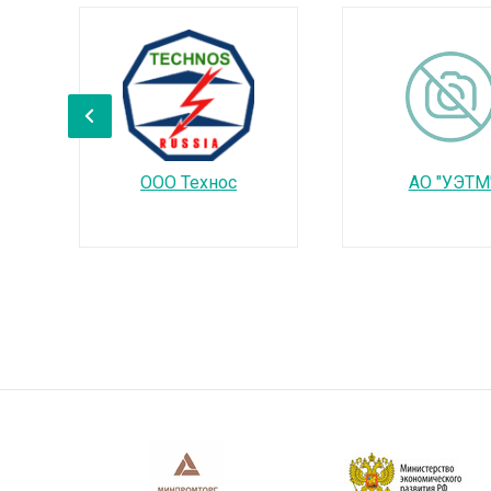
‹
ООО Технос
АО "УЭТМ