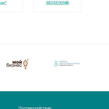
вин"
MOISEIKIN®
Противодействие