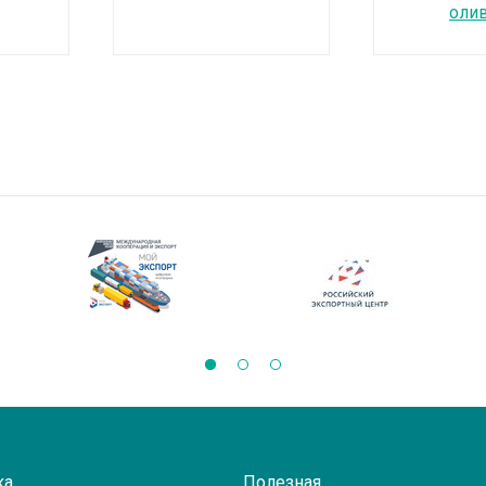
оли
ка
Полезная