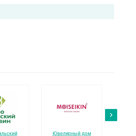
›
альский
Ювелирный дом
ОО