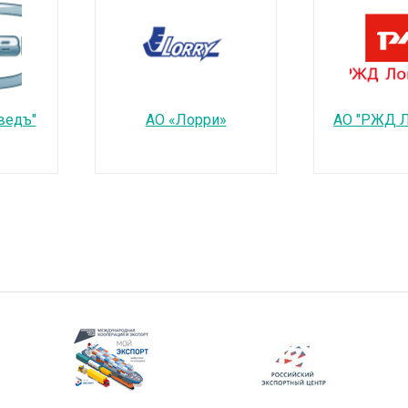
ведъ"
АО «Лорри»
АО "РЖД Л