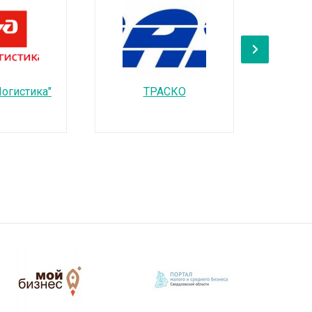
›
огистика"
ТРАСКО
АО "Си