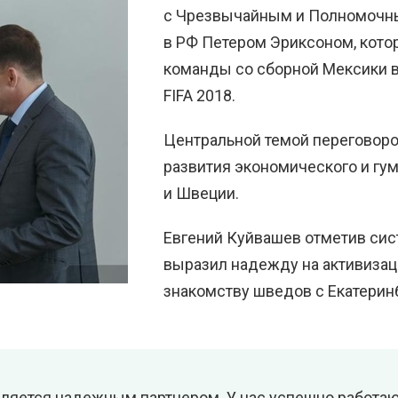
с Чрезвычайным и Полномочн
в РФ Петером Эриксоном, кото
команды со сборной Мексики в
FIFA 2018.
Центральной темой переговоро
развития экономического и гу
и Швеции.
Евгений Куйвашев отметив сис
выразил надежду на активизац
знакомству шведов с Екатерин
ляется надежным партнером. У нас успешно работаю