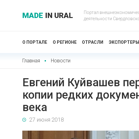
Портал внешнеэкономиче
MADE
IN URAL
деятельности Свердловск
О ПОРТАЛЕ
О РЕГИОНЕ
ОТРАСЛИ
ЭКСПОРТЕР
Главная
Новости
Евгений Куйвашев пе
копии редких докуме
века
27 июня 2018