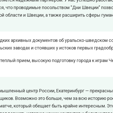
я, что проводимые посольством "Дни Швеции" позво
 области и Швеции, а также расширить сферы гумани
едких архивных документов об уральско-шведском с
льских заводах и стоявших у истоков первых градоо
 теплый прием, высокую подготовку города к играм 
мышленный центр России, Екатеринбург — прекрасный
щиков. Возможно это больше, чем за всю историю р
матче, который обещает быть крайне интересным. Эт