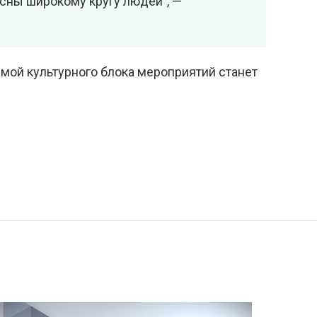
есны широкому кругу людей", —
емой культурного блока мероприятий станет