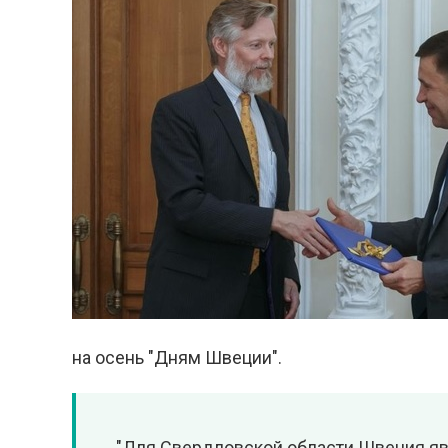
на осень "Дням Швеции".
"Для Свердловской области Швеция яв