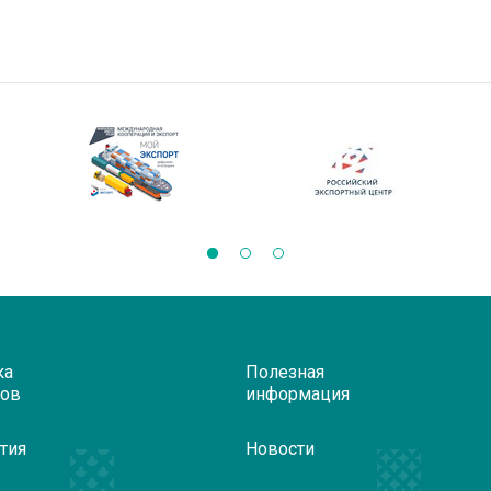
ка
Полезная
ров
информация
тия
Новости