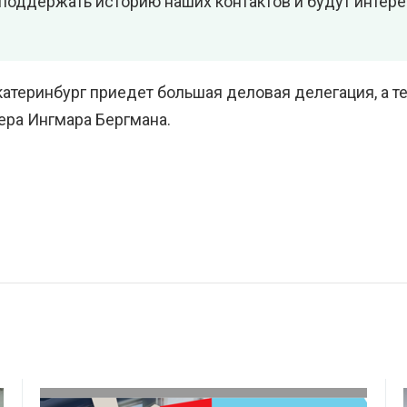
 поддержать историю наших контактов и будут интер
катеринбург приедет большая деловая делегация, а т
ра Ингмара Бергмана.