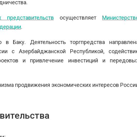
дничества.
х представительств
осуществляет
Министерств
едерации
.
о в Баку. Деятельность торгпредства направлен
сии с Азербайджанской Республикой, содействи
роектов и привлечение инвестиций и передовы
низма продвижения экономических интересов Росси
авительства
и;