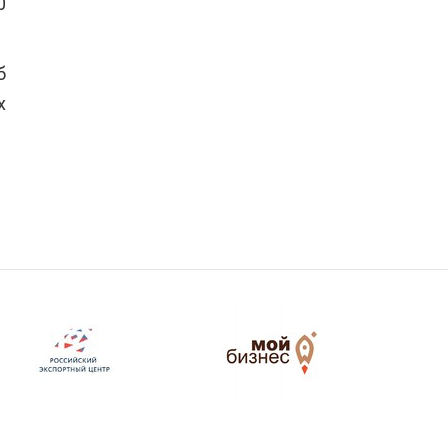
0
б
х