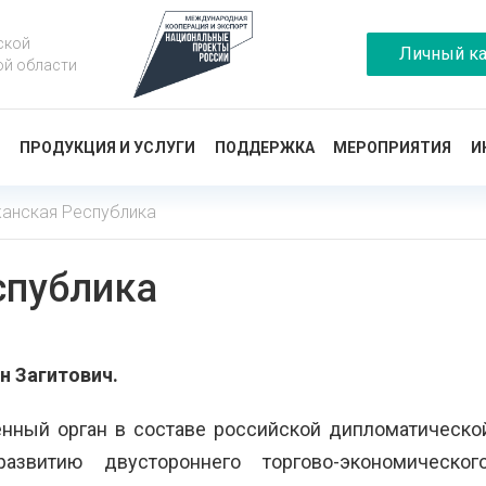
ской
Личный ка
ой области
Ы
ПРОДУКЦИЯ И УСЛУГИ
ПОДДЕРЖКА
МЕРОПРИЯТИЯ
И
анская Республика
спублика
н Загитович.
енный орган в составе российской дипломатическо
звитию двустороннего торгово-экономического