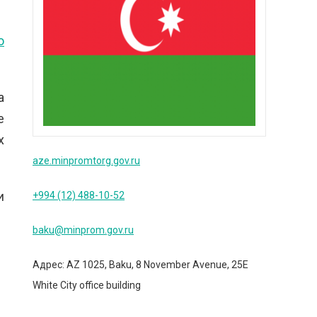
о
а
е
х
aze.minpromtorg.gov.ru
и
+994 (12) 488-10-52
baku@minprom.gov.ru
Адрес: AZ 1025, Baku, 8 November Avenue, 25E
White City office building