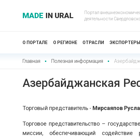
Портал внешнеэкономиче
MADE
IN URAL
деятельности Свердловск
О ПОРТАЛЕ
О РЕГИОНЕ
ОТРАСЛИ
ЭКСПОРТЕР
Главная
Полезная информация
Азербайдж
Азербайджанская Ре
Торговый представитель -
Мирсаяпов Русла
Торговое представительство – государств
миссии, обеспечивающий содействие ра