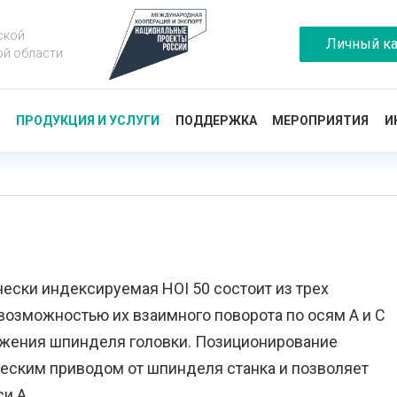
ской
Личный ка
ой области
Ы
ПРОДУКЦИЯ И УСЛУГИ
ПОДДЕРЖКА
МЕРОПРИЯТИЯ
И
чески индексируемая HOI 50 состоит из трех
возможностью их взаимного поворота по осям А и С
жения шпинделя головки. Позиционирование
еским приводом от шпинделя станка и позволяет
и A.