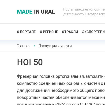
Портал внешнеэкономиче
MADE
IN URAL
деятельности Свердловск
О ПОРТАЛЕ
О РЕГИОНЕ
ОТРАСЛИ
ЭКСПОРТЕР
Главная
Продукция и услуги
HOI 50
Фрезерная головка ортогональная, автомати
компактно соединенных основных частей с 
для достижения необходимого общего поло
поворотных частей обеспечивается механич
позиционирование ±185° по оси C, ±120° по ос