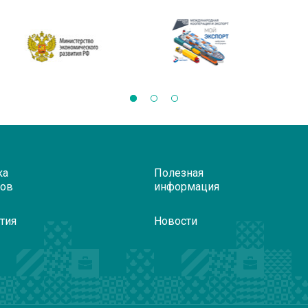
ка
Полезная
ров
информация
тия
Новости