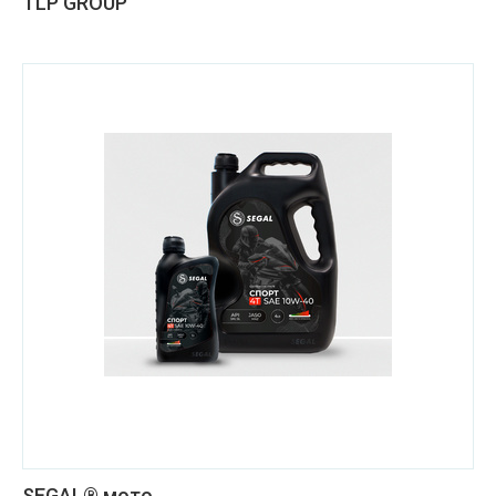
TLP GROUP
SEGAL® мото