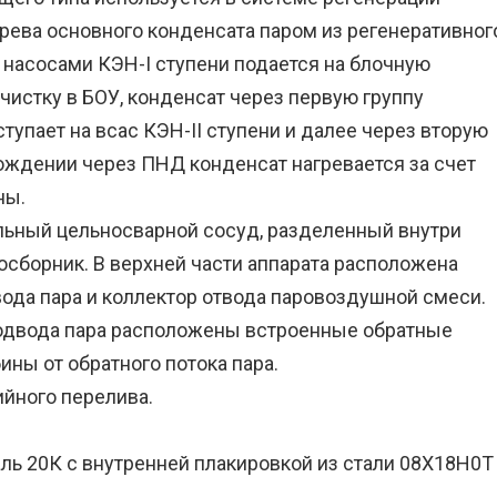
рева основного конденсата паром из регенеративног
 насосами КЭН-I ступени подается на блочную
истку в БОУ, конденсат через первую группу
тупает на всас КЭН-II ступени и далее через вторую
ождении через ПНД конденсат нагревается за счет
ны.
льный цельносварной сосуд, разделенный внутри
осборник. В верхней части аппарата расположена
ода пара и коллектор отвода паровоздушной смеси.
подвода пара расположены встроенные обратные
ны от обратного потока пара.
ийного перелива.
ль 20К с внутренней плакировкой из стали 08Х18Н0Т