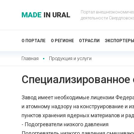
Портал внешнеэкономиче
MADE
IN URAL
деятельности Свердловск
О ПОРТАЛЕ
О РЕГИОНЕ
ОТРАСЛИ
ЭКСПОРТЕР
Главная
Продукция и услуги
Специализированное 
Завод имеет необходимые лицензии Федера
и атомному надзору на конструирование и и
пунктов хранения ядерных материалов и ра
- Подогреватели низкого давления
Подогреватель низкого давления смешивающ