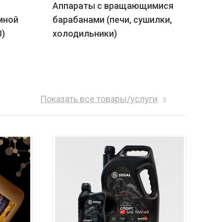
Аппараты с вращающимися
мной
барабанами (печи, сушилки,
З)
холодильники)
Показать все товары/услуги