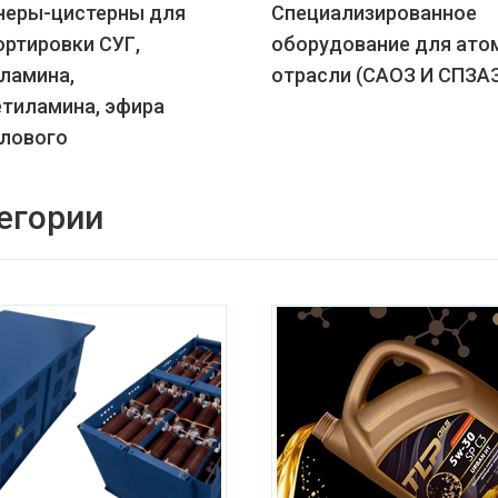
неры-цистерны для
Специализированное
ортировки СУГ,
оборудование для ато
ламина,
отрасли (САОЗ И СПЗА
тиламина, эфира
лового
егории