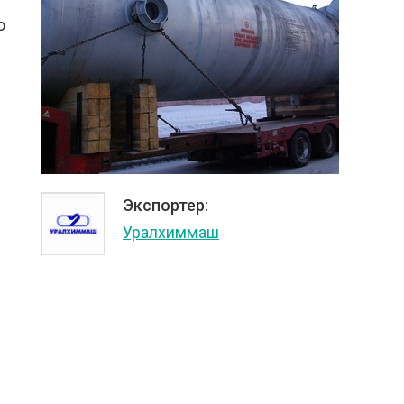
о
Экспортер:
Уралхиммаш