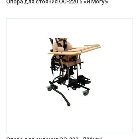
Опора для стояния ОС-220.5 «Я Могу!»