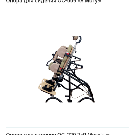
Опора для сидения ОС-009 «Я Могу!»
Опора для стояния ОС-220.7«Я Могу!» —