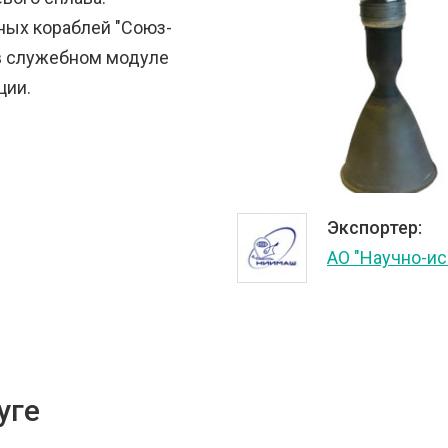
ных кораблей "Союз-
 в служебном модуле
ции.
Экспортер:
АО "Научно-и
уге