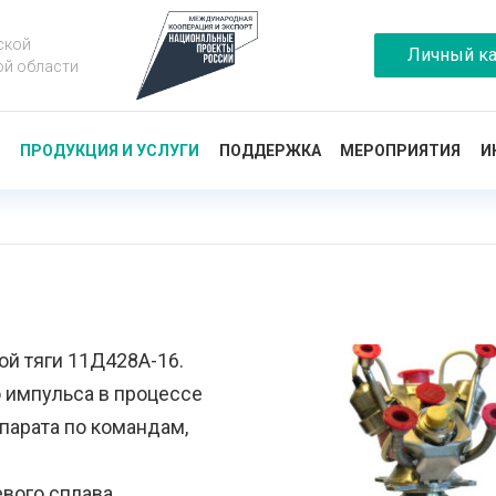
ской
Личный ка
ой области
Ы
ПРОДУКЦИЯ И УСЛУГИ
ПОДДЕРЖКА
МЕРОПРИЯТИЯ
И
й тяги 11Д428А-16.
 импульса в процессе
парата по командам,
вого сплава.