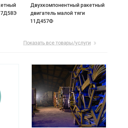
кетный
Двухкомпонентный ракетный
17Д58Э
двигатель малой тяги
11Д457Ф
Показать все товары/услуги