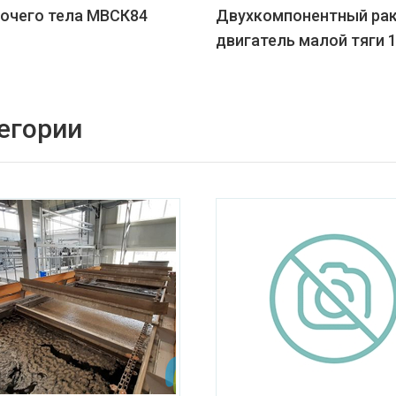
бочего тела МВСК84
Двухкомпонентный ра
двигатель малой тяги 
егории