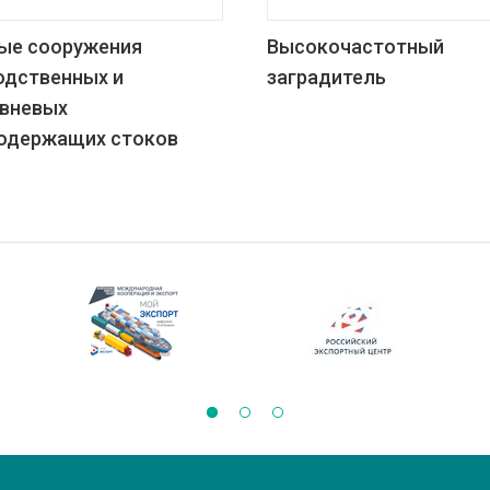
ые сооружения
Высокочастотный
одственных и
заградитель
вневых
одержащих стоков