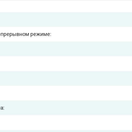
непрерывном режиме:
а: