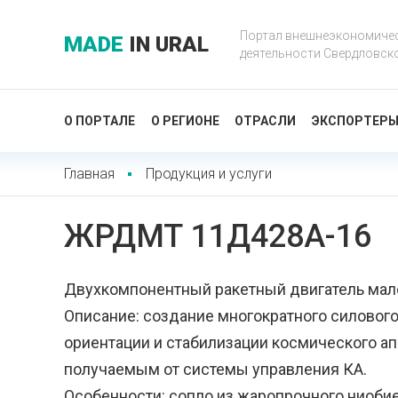
Портал внешнеэкономиче
MADE
IN URAL
деятельности Свердловск
О ПОРТАЛЕ
О РЕГИОНЕ
ОТРАСЛИ
ЭКСПОРТЕР
Главная
Продукция и услуги
ЖРДМТ 11Д428А-16
Двухкомпонентный ракетный двигатель мало
Описание: создание многократного силового
ориентации и стабилизации космического ап
получаемым от системы управления КА.
Особенности: сопло из жаропрочного ниобие