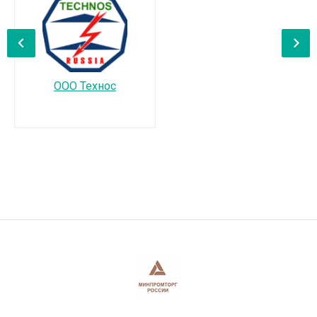
‹
›
ООО Технос