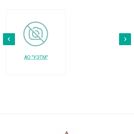
‹
›
АО "УЭТМ"