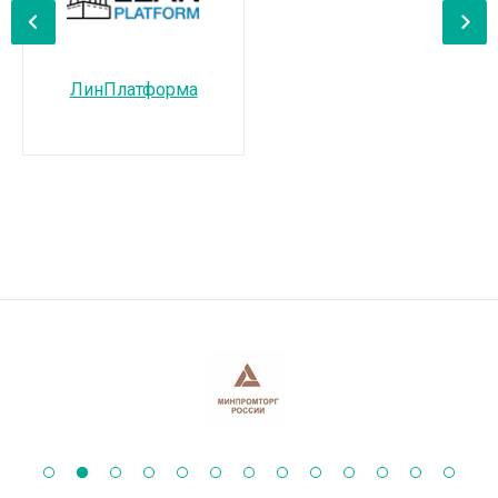
‹
›
ЛинПлатформа