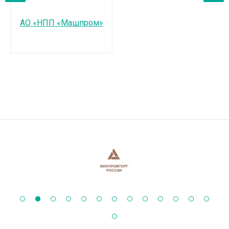
‹
›
АО «НПП «Машпром»
А