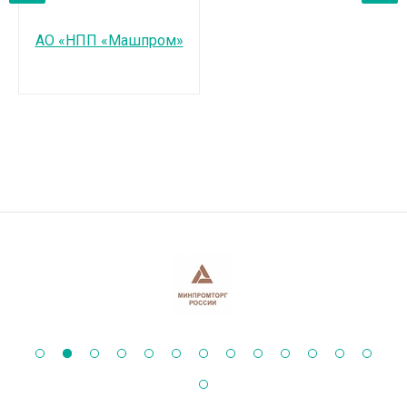
‹
›
АО «НПП «Машпром»
А