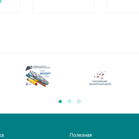
»
ка
Полезная