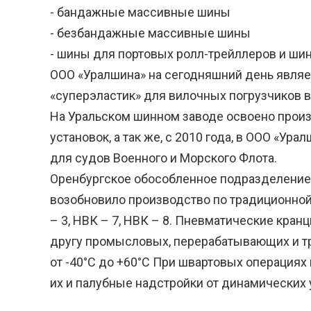
- бандажные массивные шины
- безбандажные массивные шины
- шины для портовых ролл-трейллеров и ши
ООО «Уралшина» на сегодняшний день явля
«суперэластик» для вилочных погрузчиков в
На Уральском шинном заводе освоено прои
установок, а так же, с 2010 года, в ООО «
для судов Военного и Морского Флота.
Оренбургское обособленное подразделение 
возобновило производство по традиционно
– 3, НВК – 7, НВК – 8. Пневматические кра
другу промысловых, перерабатывающих и тр
от -40°С до +60°С При швартовых операция
их и палубные надстройки от динамических 