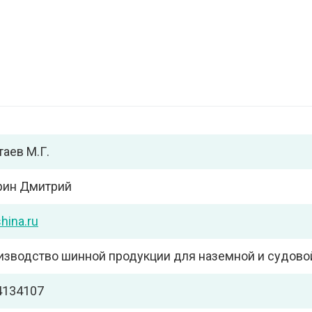
аев М.Г.
рин Дмитрий
shina.ru
изводство шинной продукции для наземной и судово
4134107