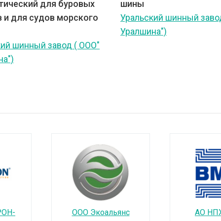
тический для буровых
шины
в и для судов морского
Уральский шинный завод
Уралшина")
ий шинный завод ( ООО"
а")
РОН-
ООО Экоальянс
АО НП