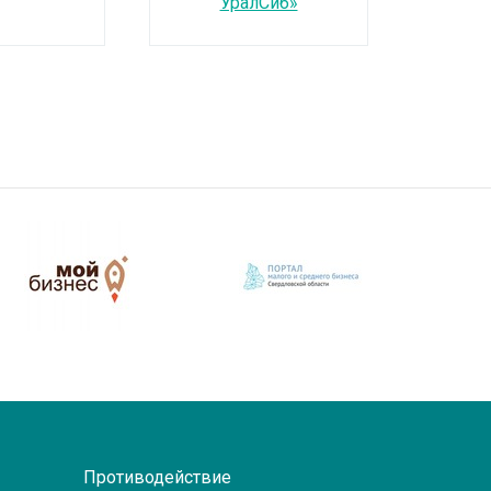
УралСиб»
Противодействие