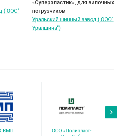
«Суперэластик», для вилочных
 ( ООО"
погрузчиков
Уральский шинный завод ( ООО"
Уралшина")
›
Х ВМП
ООО «Полипласт-
АО