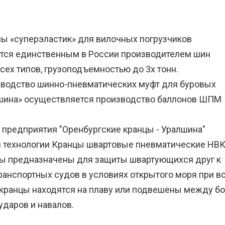
ны «суперэластик» для вилочных погрузчиков
ется единственным в России производителем шин
сех типов, грузоподъемностью до 3х тонн.
зводство шинно-пневматических муфт для буровых
Уралшина» осуществляется производство баллонов ШПМ
предприятия "Оренбургские кранцы - Уралшина"
й технологии Кранцы швартовые пневматические НВ
нцы предназначены для защиты швартующихся друг к
анспортных судов в условиях открытого моря при во
х кранцы находятся на плаву или подвешены между 
ударов и навалов.