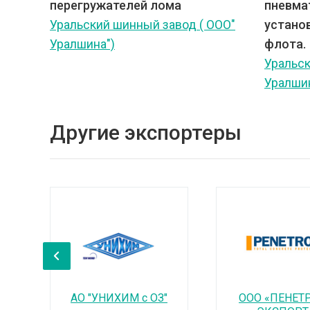
перегружателей лома
пневма
Уральский шинный завод ( ООО"
устано
Уралшина")
флота.
Уральск
Уралшин
Другие экспортеры
‹
АО "УНИХИМ с ОЗ"
ООО «ПЕНЕТ