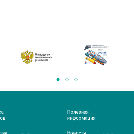
ка
Полезная
ров
информация
тия
Новости