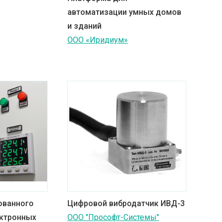
автоматизации умных домов
и зданий
ООО «Иридиум»
ованного
Цифровой вибродатчик ИВД-3
ектронных
ООО "Прософт-Системы"