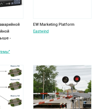
аварийной
EW Marketing Platform
ейной
Eastwind
выше -
темы"