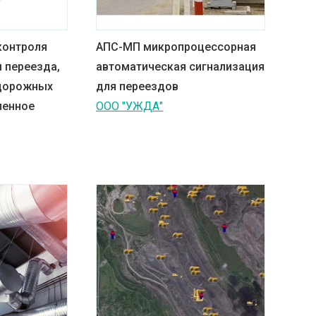
контроля
АПС-МП микропроцессорная
 переезда,
автоматическая сигнализация
дорожных
для переездов
ленное
ООО "УЖДА"