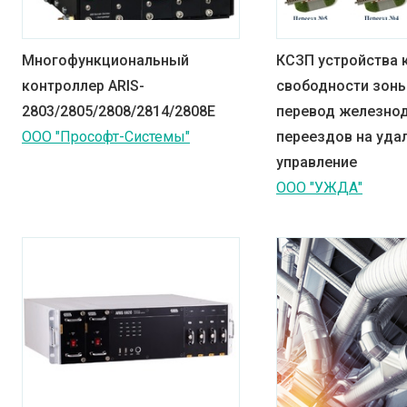
Многофункциональный
КСЗП устройства 
контроллер ARIS-
свободности зоны
2803/2805/2808/2814/2808Е
перевод железно
ООО "Прософт-Системы"
переездов на уда
управление
ООО "УЖДА"