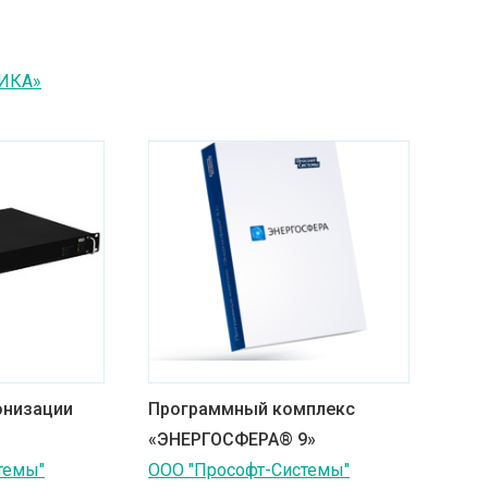
ИКА»
онизации
Программный комплекс
«ЭНЕРГОСФЕРА® 9»
темы"
ООО "Прософт-Системы"