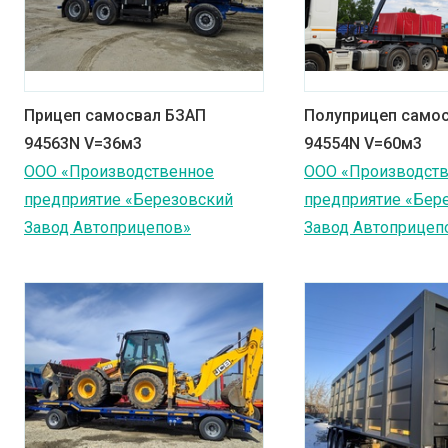
Прицеп самосвал БЗАП
Полуприцеп само
94563N V=36м3
94554N V=60м3
ООО «Производственное
ООО «Производст
предприятие «Березовский
предприятие «Бер
Завод Автоприцепов»
Завод Автоприцеп