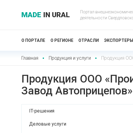
Портал внешнеэкономиче
MADE
IN URAL
деятельности Свердловск
О ПОРТАЛЕ
О РЕГИОНЕ
ОТРАСЛИ
ЭКСПОРТЕР
Главная
Продукция и услуги
Продукция ОО
Продукция ООО «Прои
Завод Автоприцепов»
IT-решения
Деловые услуги