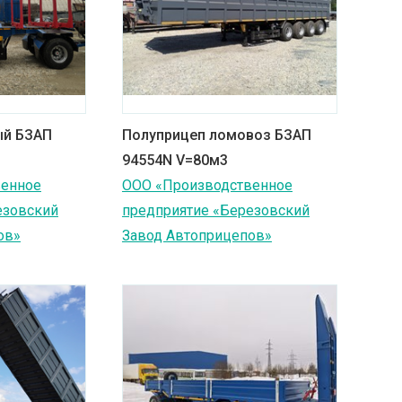
ый БЗАП
Полуприцеп ломовоз БЗАП
94554N V=80м3
венное
ООО «Производственное
езовский
предприятие «Березовский
ов»
Завод Автоприцепов»