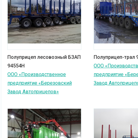
Полуприцеп лесовозный БЗАП
Полуприцеп-трал 
94554H
ООО «Производст
ООО «Производственное
предприятие «Бер
предприятие «Березовский
Завод Автоприцеп
Завод Автоприцепов»