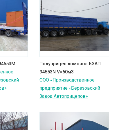
94553M
Полуприцеп ломовоз БЗАП
венное
94553N V=60м3
езовский
ООО «Производственное
ов»
предприятие «Березовский
Завод Автоприцепов»