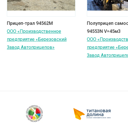
Прицеп-трал 94562M
Полуприцеп само
ООО «Производственное
94553N V=45м3
предприятие «Березовский
ООО «Производст
Завод Автоприцепов»
предприятие «Бер
Завод Автоприцеп