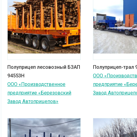
Полуприцеп лесовозный БЗАП
Полуприцеп-трал 
94553H
ООО «Производст
ООО «Производственное
предприятие «Бер
предприятие «Березовский
Завод Автоприцеп
Завод Автоприцепов»