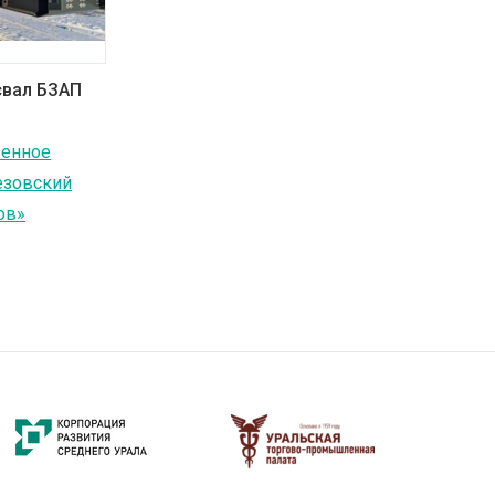
свал БЗАП
венное
езовский
ов»