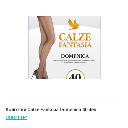
Медицинская техника и фармацевтика
Металлургическая промышленность
Научные учреждения
Оборудование для пищевых производств
Пищевая промышленность
Сельское хозяйство
Строительные материалы
Строительные услуги
Транспортное машиностроение
Колготки Calze Fantasia Domenica 40 den
Транспортные услуги
ООО "ГТК"
Услуги в сфере культуры