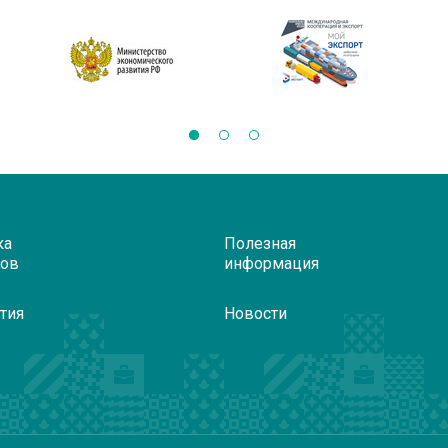
ка
Полезная
ров
информация
тия
Новости