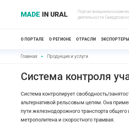
Портал внешнеэкономиче
MADE
IN URAL
деятельности Свердловск
О ПОРТАЛЕ
О РЕГИОНЕ
ОТРАСЛИ
ЭКСПОРТЕР
Главная
Продукция и услуги
Система контроля уч
Система контролирует свободность/занятос
альтернативой рельсовым цепям. Она приме
пути железнодорожного транспорта общего и
метрополитена и скоростного трамвая.