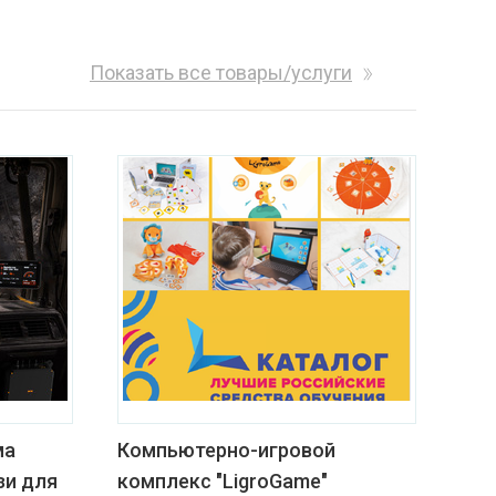
Показать все товары/услуги
ма
Компьютерно-игровой
зи для
комплекс "LigroGame"