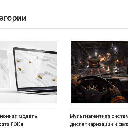
егории
ионная модель
Мультиагентная систе
орта ГОКа
диспетчеризации и свя