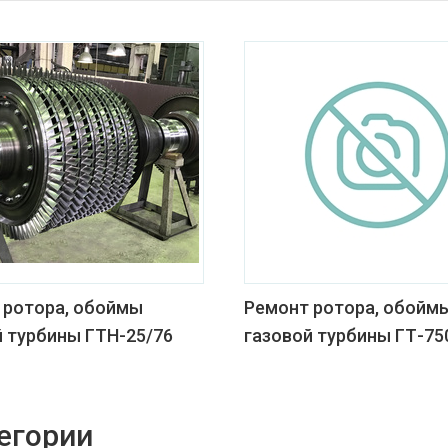
 ротора, обоймы
Ремонт ротора, обойм
й турбины ГТН-25/76
газовой турбины ГТ-75
егории