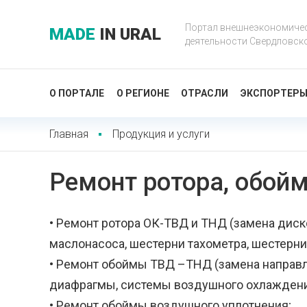
Портал внешнеэкономиче
MADE
IN URAL
деятельности Свердловск
О ПОРТАЛЕ
О РЕГИОНЕ
ОТРАСЛИ
ЭКСПОРТЕР
Главная
Продукция и услуги
Ремонт ротора, обой
• Ремонт ротора ОК-ТВД и ТНД (замена диско
маслонасоса, шестерни тахометра, шестерни
• Ремонт обоймы ТВД –ТНД (замена направл
диафрагмы, системы воздушного охлаждени
• Ремонт обоймы воздушного уплотнения;