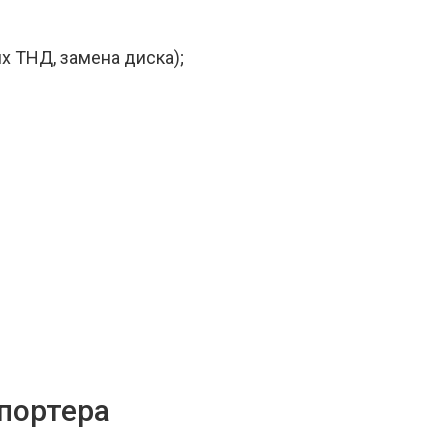
х ТНД, замена диска);
спортера