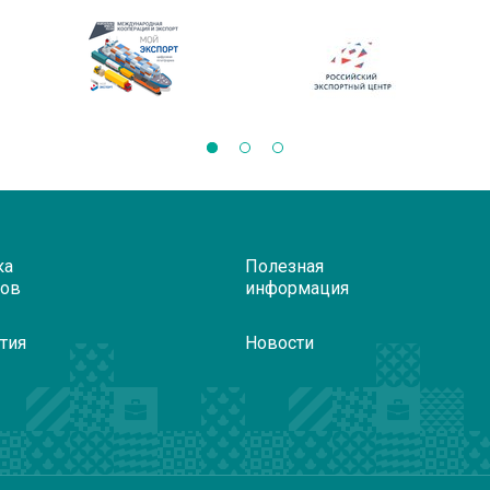
ка
Полезная
ров
информация
тия
Новости