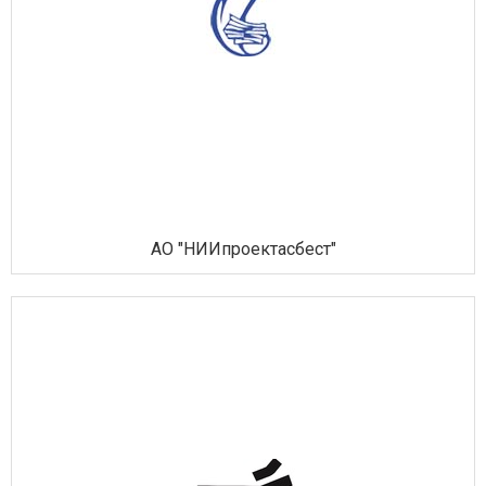
АО "НИИпроектасбест"