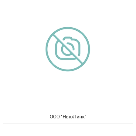
ООО "НьюЛинк"