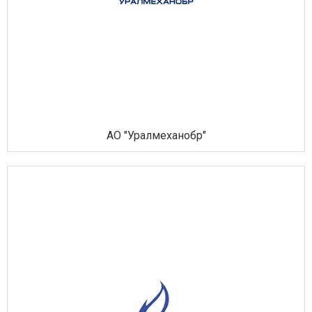
АО "Уралмеханобр"