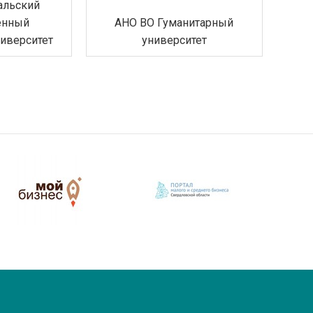
альский
енный
АНО ВО Гуманитарный
иверситет
университет