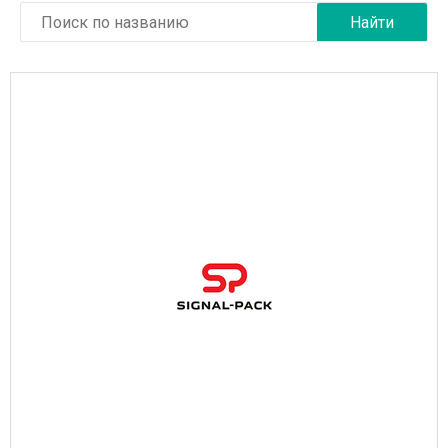
Медицинская техника и фармацевтика
Металлургическая промышленность
Научные учреждения
Образовательные услуги
Оборудование для пищевых производств
Пищевая промышленность
Сельское хозяйство
Строительные материалы
Строительные услуги
Транспортное машиностроение