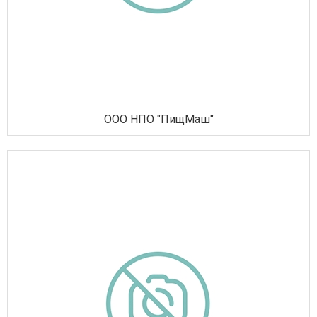
ООО НПО "ПищМаш"