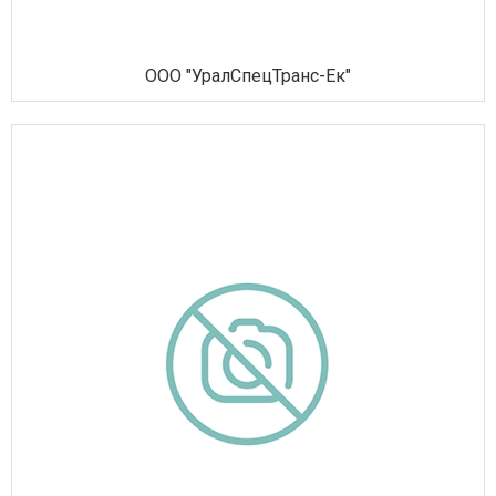
ООО "УралСпецТранс-Ек"