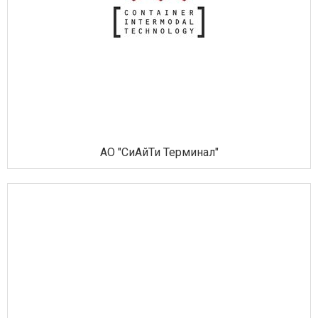
АО "СиАйТи Терминал"