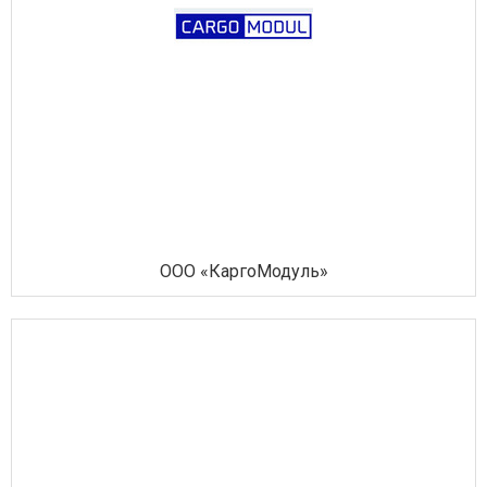
ООО «КаргоМодуль»