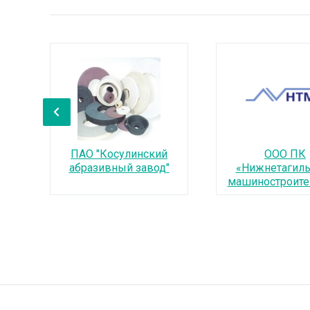
‹
ПАО "Косулинский
ООО ПК
абразивный завод"
«Нижнетагиль
машиностроит
завод» (НТ