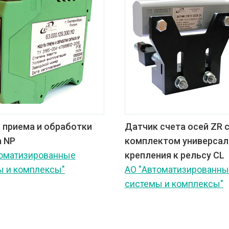
 приема и обработки
Датчик счета осей ZR 
а NP
комплектом универсал
томатизированные
крепления к рельсу CL
ы и комплексы"
АО "Автоматизированн
системы и комплексы"