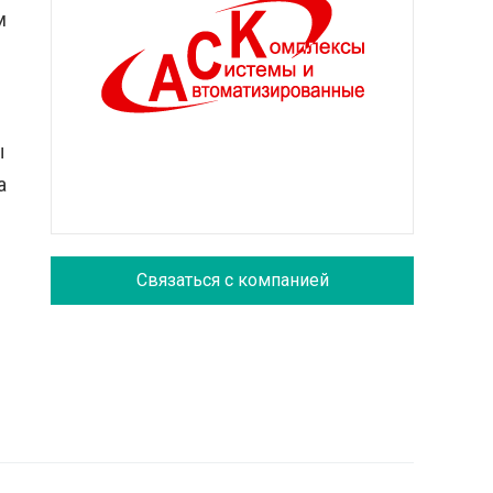
м
ы
а
Связаться с компанией