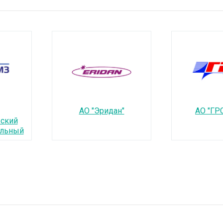
АО "Эридан"
АО "ГРС
ский
ельный
МЗ)