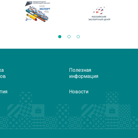
ка
Полезная
ров
информация
тия
Новости