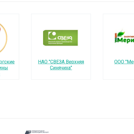
ргские
НАО "СВЕЗА Верхняя
ООО "Ме
ины
Синячиха"
)