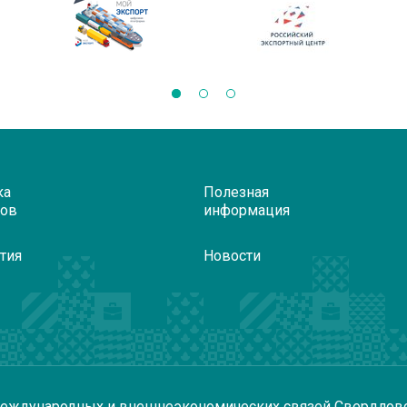
ка
Полезная
ров
информация
тия
Новости
еждународных и внешнеэкономических связей Свердлов