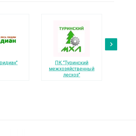
›
ридиан"
ПК "Туринский
ОО
межхозяйственный
лесхоз"