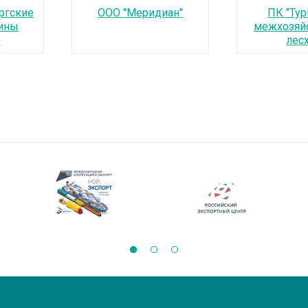
ргские
ООО "Меридиан"
ПК "Ту
ины
межхозяй
)
лесх