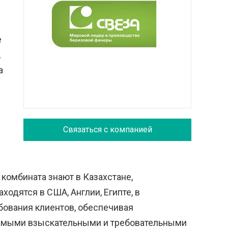
е
,
а
Связаться с компанией
.
омбината знают в Казахстане,
одятся в США, Англии, Египте, в
бования клиентов, обеспечивая
 самыми взыскательными и требовательными