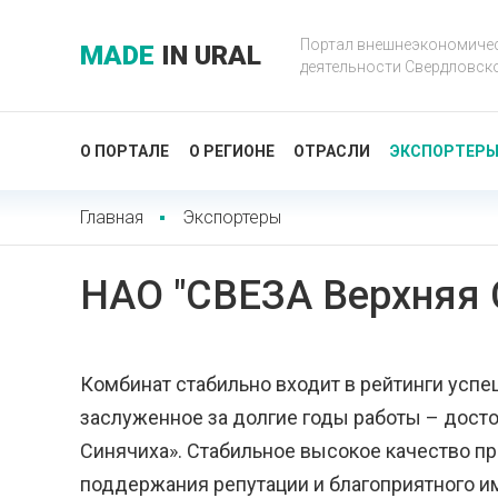
Портал внешнеэкономиче
MADE
IN URAL
деятельности Свердловск
О ПОРТАЛЕ
О РЕГИОНЕ
ОТРАСЛИ
ЭКСПОРТЕР
Главная
Экспортеры
НАО "СВЕЗА Верхняя 
Комбинат стабильно входит в рейтинги усп
заслуженное за долгие годы работы – досто
Синячиха». Стабильное высокое качество п
поддержания репутации и благоприятного и