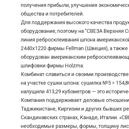
получения прибыли, улучшения экономическ
общества и потребителей.
Для поддержания высокого качества проду
оборудование, поэтому на "СВЕЗА Верхняя С
линия ребросклеивания шпона американской
2440х1220 фирмы Fellman (Швеция), а такж
оборудован американским ребросклеивающим
шлифовки фирмы Holzma.
Комбинат славиться и своими производстве
на участке сушки шпона: сушилка №5 = 154,80
налущили 413,29 кубометров — это историчес
Компания поддерживает деловые отношения 
Таджикистане, Киргизии и других бывших ре
Скандинавских странах, Канаде, Италии. «С
необходимые размеры, формы, толщину лист