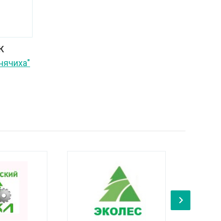
К
нячиха"
›