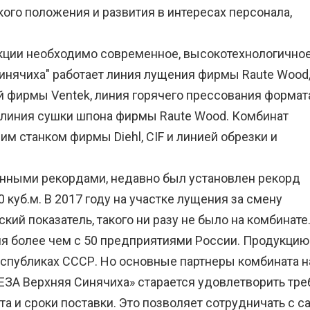
ого положения и развития в интересах персонала,
кции необходимо современное, высокотехнологично
инячиха" работает линия лущения фирмы Raute Wood
 фирмы Ventek, линия горячего прессования формат
е линия сушки шпона фирмы Raute Wood. Комбинат
 станком фирмы Diehl, CIF и линией обрезки и
нными рекордами, ​недавно был установлен рекорд
 куб.м. В 2017 году на участке лущения за смену
кий показатель, такого ни разу не было на комбинате
более чем с 50 предприятиями России. Продукцию к
спубликах СССР. Но основные партнеры комбината нах
ВЕЗА Верхняя Синячиха» старается удовлетворить тре
а и сроки поставки. Это позволяет сотрудничать с