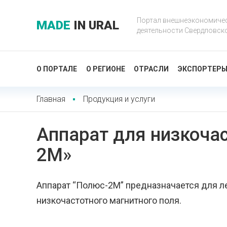
Портал внешнеэкономиче
MADE
IN URAL
деятельности Свердловск
О ПОРТАЛЕ
О РЕГИОНЕ
ОТРАСЛИ
ЭКСПОРТЕР
Главная
Продукция и услуги
Аппарат для низкоча
2М»
Аппарат “Полюс-2М” предназначается для л
низкочастотного магнитного поля.