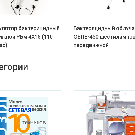
улятор бактерицидный
Бактерицидный облуча
ижной РБм 4Х15 (110
ОБПЕ-450 шестилампо
ас)
передвижной
егории