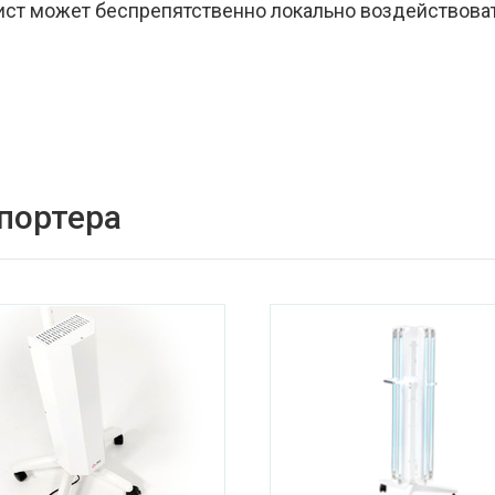
ст может беспрепятственно локально воздействоват
спортера