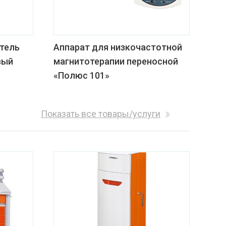
тель
Аппарат для низкочастотной
вый
магнитотерапии переносной
«Полюс 101»
Показать все товары/услуги