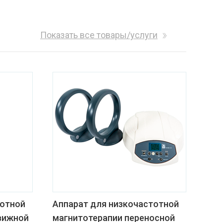
Показать все товары/услуги
тотной
Аппарат для низкочастотной
вижной
магнитотерапии переносной