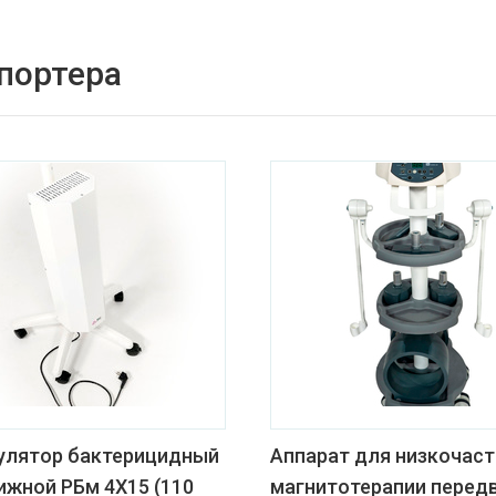
спортера
улятор бактерицидный
Аппарат для низкочас
ижной РБм 4Х15 (110
магнитотерапии перед