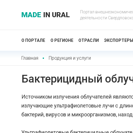
Портал внешнеэкономиче
MADE
IN URAL
деятельности Свердловск
О ПОРТАЛЕ
О РЕГИОНЕ
ОТРАСЛИ
ЭКСПОРТЕР
Главная
Продукция и услуги
Бактерицидный облу
Источником излучения облучателей являютс
излучающие ультрафиолетовые лучи с длино
бактерий, вирусов и микроорганизмов, нахо
Ультрафиолетовые бактерицидные облучате