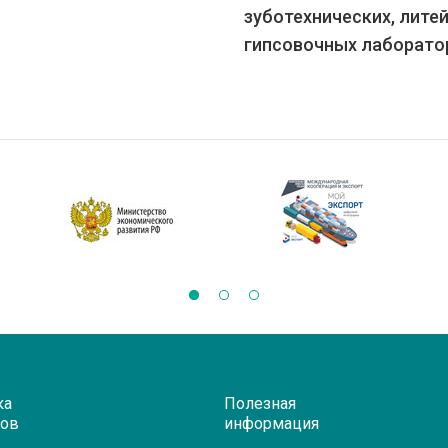
зуботехнических, лите
гипсовочных лаборато
ка
Полезная
ров
информация