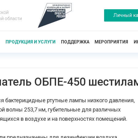
ской
Личный ка
ой области
Ы
ПРОДУКЦИЯ И УСЛУГИ
ПОДДЕРЖКА
МЕРОПРИЯТИЯ
И
чатель ОБПЕ-450 шестил
я бактерицидные ртутные лампы низкого давления,
й волны 253,7 нм, губительные для различных
дящихся в воздухе и на поверхностях помещений.
ли предназначены для дезинфекции воздуха