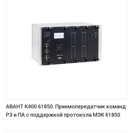
АВАНТ К400 61850. Приемопередатчик команд
РЗ и ПА с поддержкой протокола МЭК 61850