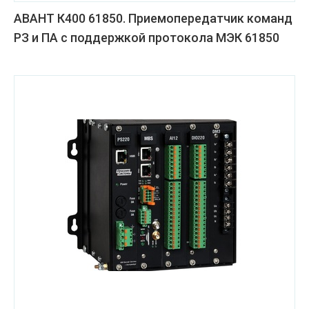
АВАНТ К400 61850. Приемопередатчик команд
РЗ и ПА с поддержкой протокола МЭК 61850