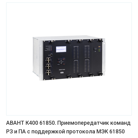
АВАНТ К400 61850. Приемопередатчик команд
РЗ и ПА с поддержкой протокола МЭК 61850