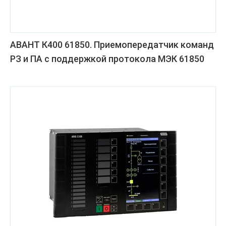
АВАНТ К400 61850. Приемопередатчик команд
РЗ и ПА с поддержкой протокола МЭК 61850