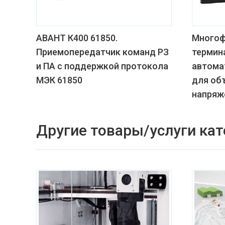
АВАНТ К400 61850.
Многоф
Приемопередатчик команд РЗ
термин
и ПА с поддержкой протокола
автома
МЭК 61850
для об
напряже
Другие товары/услуги кат