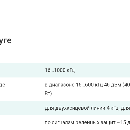
уге
16…1000 кГц
де
в диапазоне 16…600 кГц 46 дБм (40
Вт)
для двухконцевой линии 4 кГц; для
по сигналам релейных защит –15 д