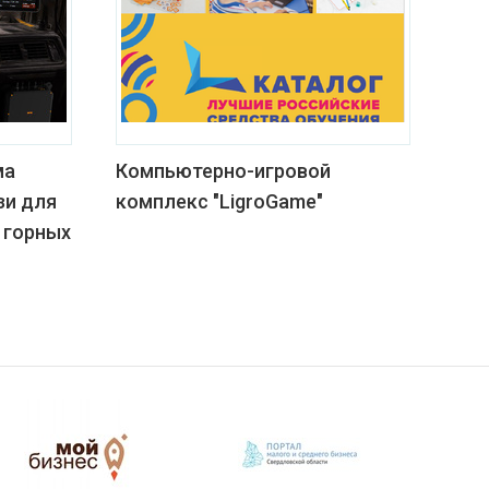
ма
Компьютерно-игровой
зи для
комплекс "LigroGame"
 горных