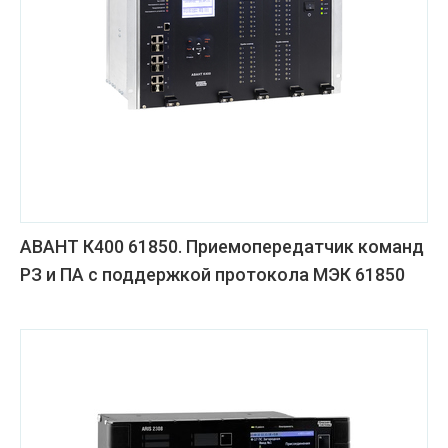
АВАНТ К400 61850. Приемопередатчик команд
РЗ и ПА с поддержкой протокола МЭК 61850