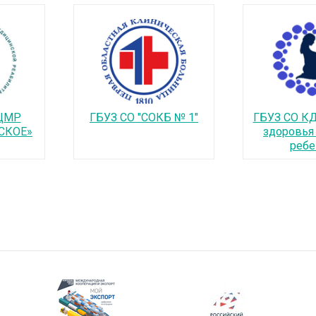
СЦМР
ГБУЗ СО "СОКБ № 1"
ГБУЗ СО К
СКОЕ»
здоровья
ребе