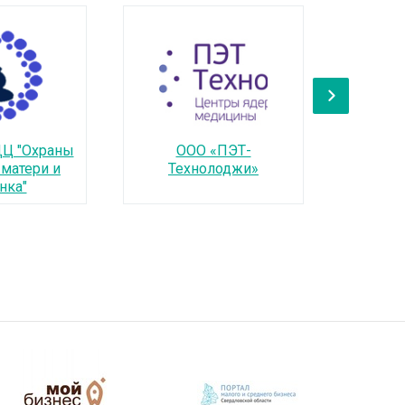
›
ДЦ "Охраны
ООО «ПЭТ-
АО "Ек
 матери и
Технолоджи»
ц
нка"
"Микрох