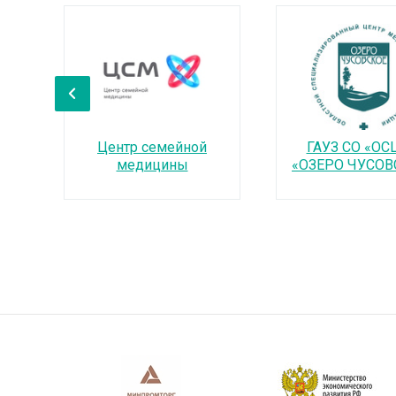
‹
Центр семейной
ГАУЗ СО «О
медицины
«ОЗЕРО ЧУСОВ